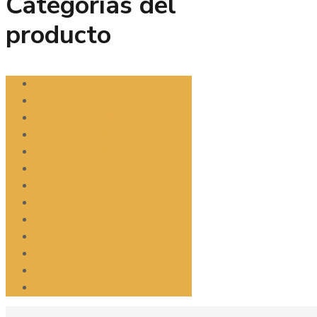
Categorías del
producto
Asoleadoras
Columpios
Comedores de Aluminio
Comedores en Rattan Natural
Comedores en Rattan Sintetico
Comedores en Teca
Juegos de Balcon
Salas de Aluminio
Salas en Rattan Natural
Salas en Rattan Sintetico
Salas en Teca
Salas Tapizadas para Exterior
Sunbed