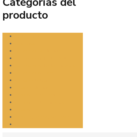
Categorías del
producto
Asoleadoras
Columpios
Comedores de Aluminio
Comedores en Rattan Natural
Comedores en Rattan Sintetico
Comedores en Teca
Juegos de Balcon
Salas de Aluminio
Salas en Rattan Natural
Salas en Rattan Sintetico
Salas en Teca
Salas Tapizadas para Exterior
Sunbed