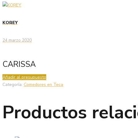
KOREY
24 marzo 2020
CARISSA
Añadir al presupuesto
Categoría:
Comedores en Teca
Productos relac