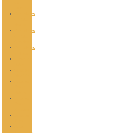
de
Aluminio
Comedores
en Rattan
Natural
Comedores
en Rattan
Sintetico
Comedores
en Teca
Juegos de
Balcon
Salas de
Aluminio
Salas en
Rattan
Natural
Salas en
Rattan
Sintetico
Salas en
Teca
Salas
Tapizadas